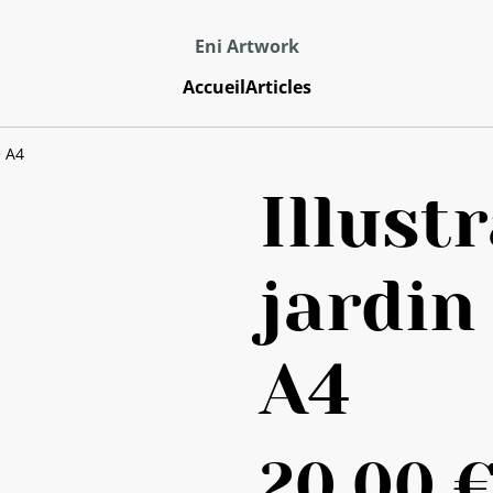
Eni Artwork
Accueil
Articles
e A4
Illust
jardin
A4
20,00 