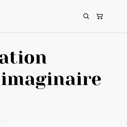
ration
 imaginaire
€